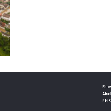
Feue
Aisc
9148