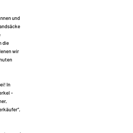
innen und
Sandsäcke
e
 die
denen wir
inuten
i! In
rkel -
er,
erkäufer“,