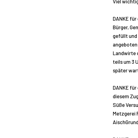
Viel wichti
DANKE für 
Bürger, Ge
gefüllt und
angeboten 
Landwirte 
teils um 3 
später wart
DANKE für 
diesem Zug
Süße Versu
Metzgerei F
AischGrund