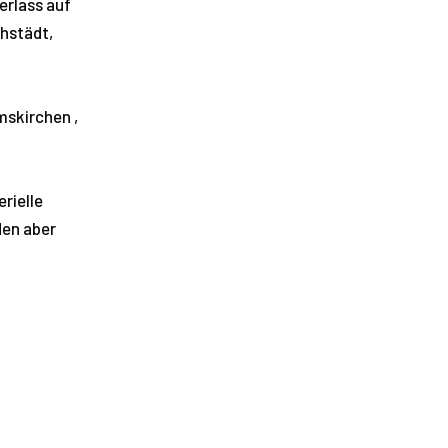
erlass auf
hstädt,
mskirchen ,
rielle
den aber