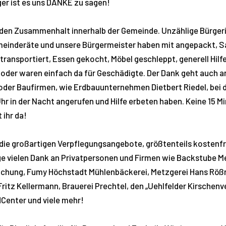
ger ist es uns DANKE zu sagen!
den Zusammenhalt innerhalb der Gemeinde. Unzählige Bürger
meinderäte und unsere Bürgermeister haben mit angepackt, 
 transportiert, Essen gekocht, Möbel geschleppt, generell Hilf
oder waren einfach da für Geschädigte. Der Dank geht auch an
oder Baufirmen, wie Erdbauunternehmen Dietbert Riedel, bei 
Uhr in der Nacht angerufen und Hilfe erbeten haben. Keine 15 M
 ihr da!
die großartigen Verpflegungsangebote, größtenteils kostenfre
e vielen Dank an Privatpersonen und Firmen wie Backstube Me
chung, Fumy Höchstadt Mühlenbäckerei, Metzgerei Hans Rößn
ritz Kellermann, Brauerei Prechtel, den „Uehlfelder Kirschenv
Center und viele mehr!