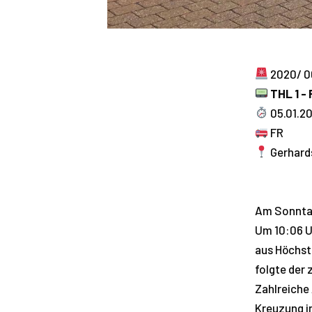
2020/ 0
THL 1 -
05.01.20
FR
Gerhards
Am Sonntag
Um 10:06 U
aus Höchst
folgte der 
Zahlreiche
Kreuzung i