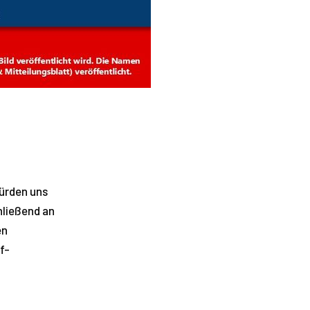
würden uns
hließend an
en
f-